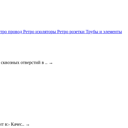
етро провод
Ретро изоляторы
Ретро розетки
Трубы и элементы
сквозных отверстий в ..
→
 в:- Качес..
→