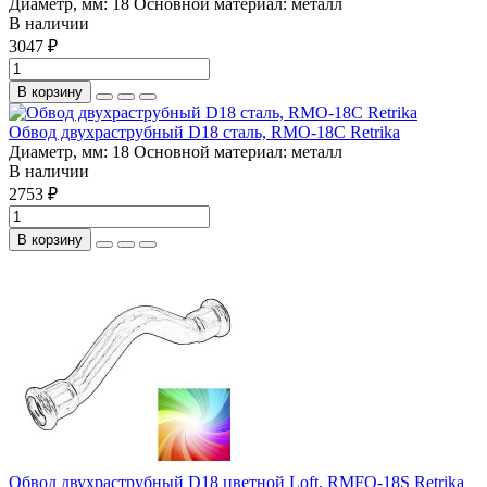
Диаметр, мм:
18
Основной материал:
металл
В наличии
3047 ₽
В корзину
Обвод двухраструбный D18 сталь, RMO-18С Retrika
Диаметр, мм:
18
Основной материал:
металл
В наличии
2753 ₽
В корзину
Обвод двухраструбный D18 цветной Loft, RMFO-18S Retrika