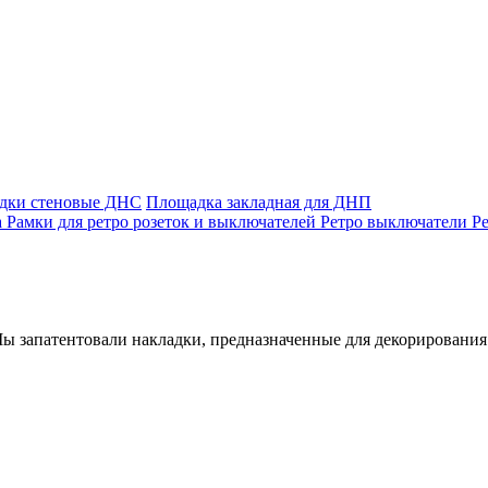
адки стеновые ДНС
Площадка закладная для ДНП
а
Рамки для ретро розеток и выключателей
Ретро выключатели
Р
ы запатентовали накладки, предназначенные для декорирования 