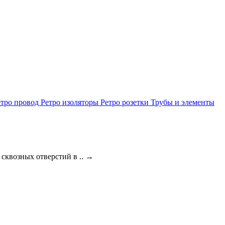
етро провод
Ретро изоляторы
Ретро розетки
Трубы и элементы
сквозных отверстий в ..
→